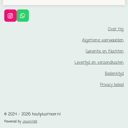
I
W
n
h
s
a
Over mij
t
t
a
s
Algemene voorwaarden
g
A
r
p
Garantie en Klachten
a
p
m
Levertijd en verzendkosten
Bedenktijd
Privacy beleid
© 2024 - 2026 houtplusmeer.nl
Powered by
JouwWeb