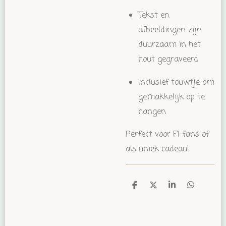
Tekst en
afbeeldingen zijn
duurzaam in het
hout gegraveerd
Inclusief touwtje om
gemakkelijk op te
hangen
Perfect voor F1-fans of
als uniek cadeau!
D
D
S
D
e
e
h
e
l
e
a
l
e
l
r
e
n
e
n