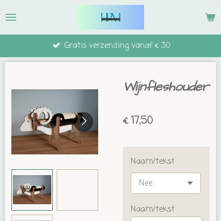
Ga
direct
naar
Gratis verzending vanaf € 30
de
hoofdinhoud
Wijnfleshouder
€ 17,50
Naam/tekst
Naam/tekst