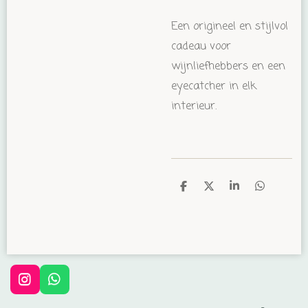
Een origineel en stijlvol
cadeau voor
wijnliefhebbers en een
eyecatcher in elk
interieur.
D
D
S
D
e
e
h
e
l
e
a
l
e
l
r
e
n
e
n
I
W
n
h