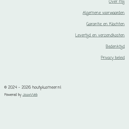
s
a
Over mij
t
t
a
s
Algemene voorwaarden
g
A
r
p
Garantie en Klachten
a
p
m
Levertijd en verzendkosten
Bedenktijd
Privacy beleid
© 2024 - 2026 houtplusmeer.nl
Powered by
JouwWeb