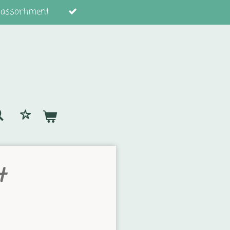
 assortiment
t