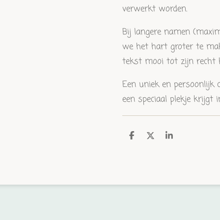
verwerkt worden.
Bij langere namen (maxima
we het hart groter te ma
tekst mooi tot zijn recht
Een uniek en persoonlijk
een speciaal plekje krijgt i
D
D
S
e
e
h
l
e
a
e
l
r
n
e