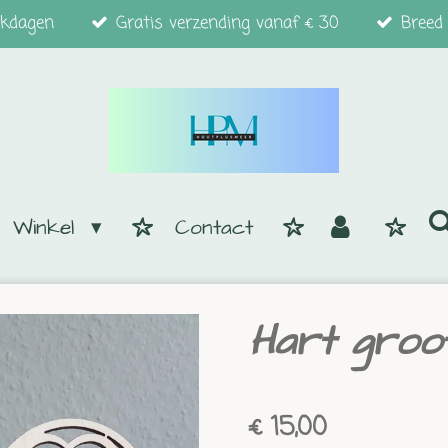
rkdagen
Gratis verzending vanaf € 30
Breed
Winkel
Contact
Hart groo
€ 15,00