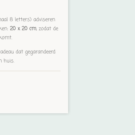
al 8 letters) adviseren
ken:
20 x 20 cm
, zodat de
 komt.
 cadeau dat gegarandeerd
n huis.