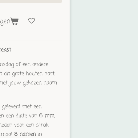
agen
tekst
jnsdag of een andere
t dit grote houten hart,
d met jouw gekozen naam
 geleverd met een
n een dikte van
6 mm
,
sneden voor een strak
ximaal
8 namen
in