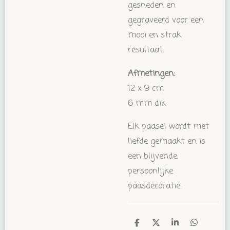
gesneden en
gegraveerd voor een
mooi en strak
resultaat.
Afmetingen:
12 x 9 cm
6 mm dik
Elk paasei wordt met
liefde gemaakt en is
een blijvende,
persoonlijke
paasdecoratie.
D
D
S
D