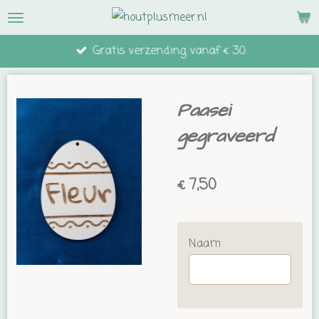
Ga
direct
Gratis verzending vanaf € 30
naar
de
hoofdinhoud
Paasei
gegraveerd
€ 7,50
Naam