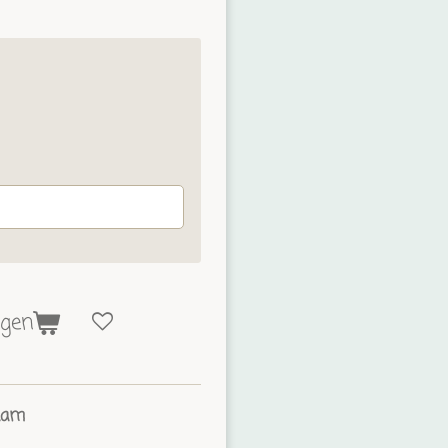
agen
aam