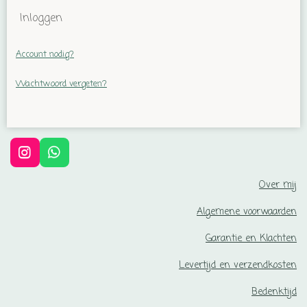
Inloggen
Account nodig?
Wachtwoord vergeten?
I
W
n
h
s
a
Over mij
t
t
a
s
Algemene voorwaarden
g
A
r
p
Garantie en Klachten
a
p
m
Levertijd en verzendkosten
Bedenktijd