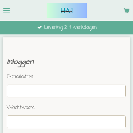
Ga
direct
naar
Levering 2-4 werkdagen
de
hoofdinhoud
Inloggen
E-mailadres
Wachtwoord